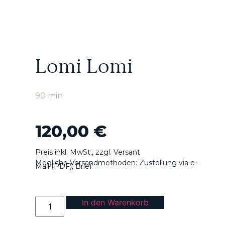
Lomi Lomi
90 min
120,00
€
Preis inkl. MwSt., zzgl. Versant
Mögliche Versandmethoden: Zustellung via e-
Mail (PDF), Brief
In den Warenkorb
Alternative: